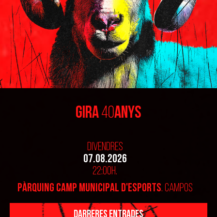
Gira
40
Anys
Divendres
07.08.2026
22:00h.
Pàrquing Camp Municipal d'Esports
. CAMPOS
DARRERES ENTRADES